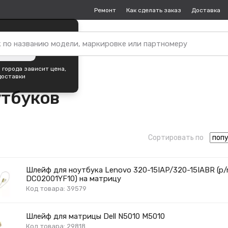
Ремонт
Как сделать заказ
Доставка
пок —
Курган
?
ть город
 города зависит цена,
доставки
утбуков
Сортировать по
Шлейф для ноутбука Lenovo 320-15IAP/320-15IABR (p/
DC02001YF10) на матрицу
Код товара: 39579
Шлейф для матрицы Dell N5010 M5010
Код товара: 29818