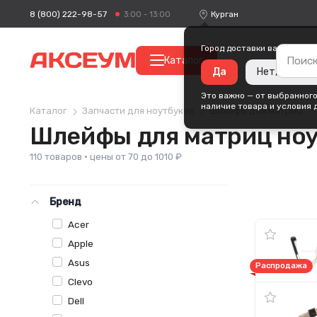
8 (800) 222-98-57
Курган
3:00 - 13:00
Город доставки ваших поку
Каталог
Да
Нет, измени
Это важно — от выбранного
наличие товара и условия 
Каталог
Запчасти для ноутбуков
Шлейфы для матриц
Шлейфы для матриц но
110 товаров · цены от 70 до 1010 ₽
Бренд
Acer
Apple
Asus
Распродажа
Clevo
Dell