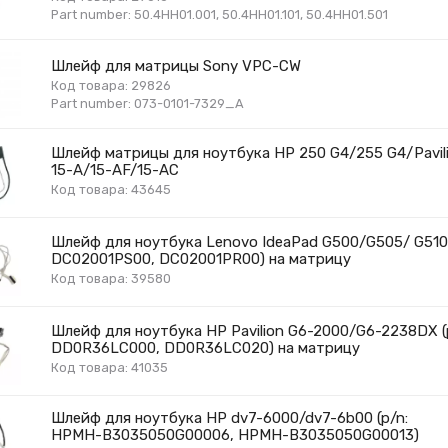
Part number: 50.4HH01.001, 50.4HH01.101, 50.4HH01.501
Шлейф для матрицы Sony VPC-CW
Код товара: 29826
Part number: 073-0101-7329_A
Шлейф матрицы для ноутбука HP 250 G4/255 G4/Pavil
15-A/15-AF/15-AC
Код товара: 43645
Шлейф для ноутбука Lenovo IdeaPad G500/G505/ G510 
DC02001PS00, DC02001PR00) на матрицу
Код товара: 39580
Шлейф для ноутбука HP Pavilion G6-2000/G6-2238DX (
DD0R36LC000, DD0R36LC020) на матрицу
Код товара: 41035
Шлейф для ноутбука HP dv7-6000/dv7-6b00 (p/n:
HPMH-B3035050G00006, HPMH-B3035050G00013)