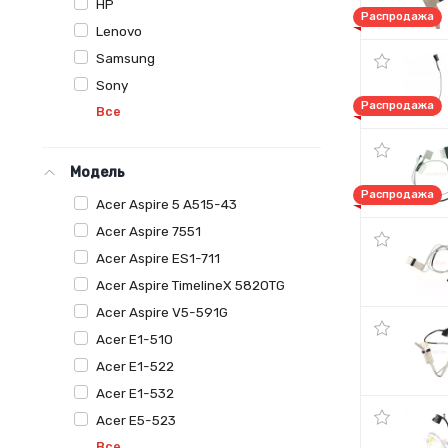
HP
Распродажа
Lenovo
Samsung
Sony
Распродажа
Все
Модель
Распродажа
Acer Aspire 5 A515-43
Acer Aspire 7551
Acer Aspire ES1-711
Acer Aspire TimelineX 5820TG
Acer Aspire V5-591G
Acer E1-510
Acer E1-522
Acer E1-532
Acer E5-523
Все