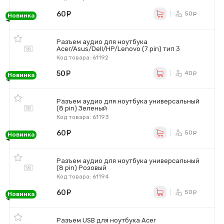
60
руб.
50
ру
Новинка
Разъем аудио для ноутбука
Acer/Asus/Dell/HP/Lenovo (7 pin) тип 3
Код товара: 61192
50
руб.
40
ру
Новинка
Разъем аудио для ноутбука универсальный
(8 pin) Зеленый
Код товара: 61193
60
руб.
50
ру
Новинка
Разъем аудио для ноутбука универсальный
(8 pin) Розовый
Код товара: 61194
60
руб.
50
ру
Новинка
Разъем USB для ноутбука Acer