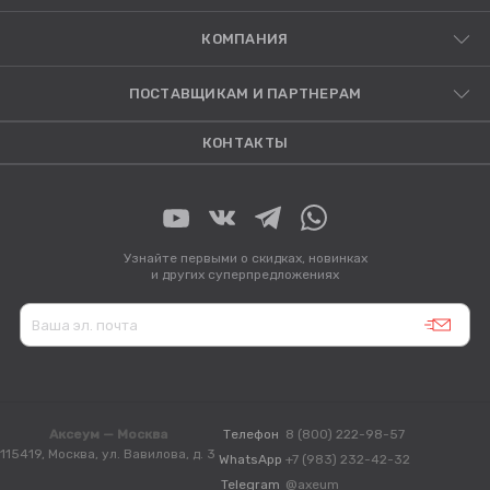
КОМПАНИЯ
ПОСТАВЩИКАМ И ПАРТНЕРАМ
КОНТАКТЫ
Узнайте первыми о скидках, новинках
и других суперпредложениях
Аксеум — Москва
Телефон
8 (800) 222-98-57
115419, Москва, ул. Вавилова, д. 3
WhatsApp
+7 (983) 232-42-32
Telegram
@axeum