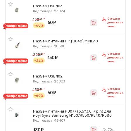
Разъем USB 103
Код товара: 23824
Сегодня
150
руб.
60
руб.
дилерская
-60%
Распродажа
цена!
Разъем питания HP (H042) MINI310
Код товара: 28598
Сегодня
220
руб.
150
руб.
дилерская
-32%
Распродажа
цена!
Разъем USB 102
Код товара: 23823
Сегодня
150
руб.
60
руб.
дилерская
-60%
Распродажа
цена!
Разъем питания PJ077 (5.5*3.0, 7 pin) для
ноутбука Samsung N150/R530/R540/R580
Код товара: 48407
130
руб.
70
ру