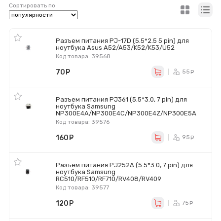
Сортировать по
Разъем питания PJ-17D (5.5*2.5 5 pin) для
ноутбука Asus A52/A53/K52/K53/U52
Код товара: 39568
70
руб.
55
ру
Разъем питания PJ361 (5.5*3.0, 7 pin) для
ноутбука Samsung
NP300E4A/NP300E4C/NP300E4Z/NP300E5A
Код товара: 39576
160
руб.
95
ру
Разъем питания PJ252A (5.5*3.0, 7 pin) для
ноутбука Samsung
RC510/RF510/RF710/RV408/RV409
Код товара: 39577
120
руб.
75
ру