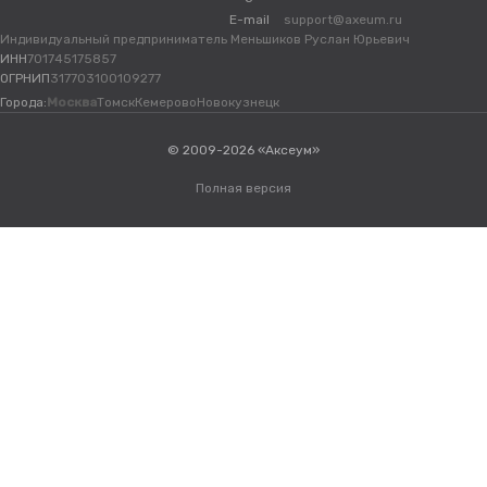
E-mail
support@axeum.ru
Индивидуальный предприниматель Меньшиков Руслан Юрьевич
ИНН
701745175857
ОГРНИП
317703100109277
Города:
Москва
Томск
Кемерово
Новокузнецк
© 2009-2026 «Аксеум»
Полная версия