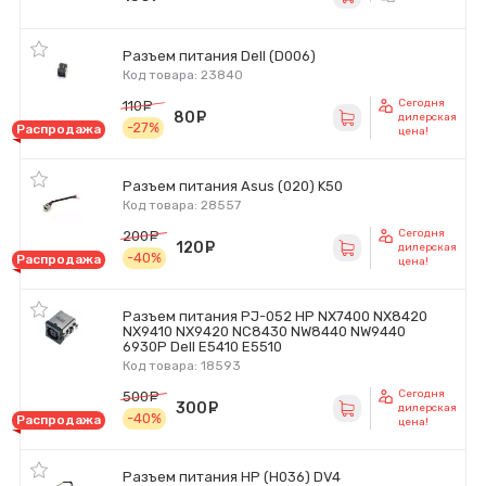
Разъем питания Dell (D006)
Код товара: 23840
Сегодня
110
руб.
80
руб.
дилерская
-27%
Распродажа
цена!
Разъем питания Asus (020) K50
Код товара: 28557
Сегодня
200
руб.
120
руб.
дилерская
-40%
Распродажа
цена!
Разъем питания PJ-052 HP NX7400 NX8420
NX9410 NX9420 NC8430 NW8440 NW9440
6930P Dell E5410 E5510
Код товара: 18593
Сегодня
500
руб.
300
руб.
дилерская
-40%
Распродажа
цена!
Разъем питания HP (H036) DV4