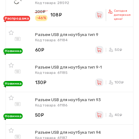
Код товара: 28592
Сегодня
200
руб.
108
руб.
дилерская
-46%
Распродажа
цена!
Разъем USB для ноутбука тип 9
Код товара: 61184
60
руб.
50
ру
Новинка
Разъем USB для ноутбука тип 9-1
Код товара: 61185
130
руб.
100
ру
Новинка
Разъем USB для ноутбука тип 93
Код товара: 61186
50
руб.
40
ру
Новинка
Разъем USB для ноутбука тип 94
Код товара: 61187