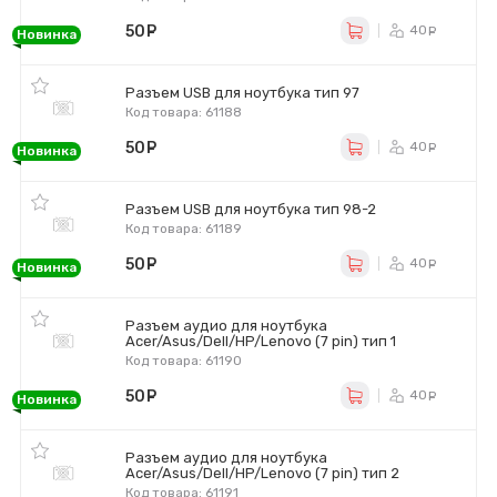
50
руб.
40
ру
Новинка
Разъем USB для ноутбука тип 97
Код товара: 61188
50
руб.
40
ру
Новинка
Разъем USB для ноутбука тип 98-2
Код товара: 61189
50
руб.
40
ру
Новинка
Разъем аудио для ноутбука
Acer/Asus/Dell/HP/Lenovo (7 pin) тип 1
Код товара: 61190
50
руб.
40
ру
Новинка
Разъем аудио для ноутбука
Acer/Asus/Dell/HP/Lenovo (7 pin) тип 2
Код товара: 61191