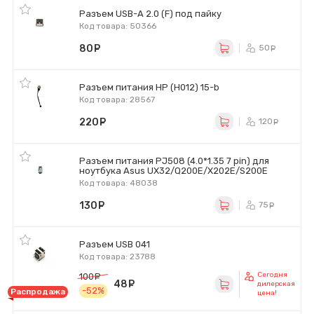
Разъем USB-A 2.0 (F) под пайку
Код товара: 50366
80
руб.
50
ру
Разъем питания HP (H012) 15-b
Код товара: 28567
220
руб.
120
ру
Разъем питания PJ508 (4.0*1.35 7 pin) для
ноутбука Asus UX32/Q200E/X202E/S200E
Код товара: 48038
130
руб.
75
ру
Разъем USB 041
Код товара: 23788
Сегодня
100
руб.
48
руб.
дилерская
-52%
Распродажа
цена!