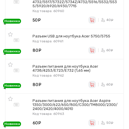
4732/5517/5732Z/5734Z/4732/5516/5532/553
5/5920/6920/6930/7715
Код товара: 60960
50
руб.
40
ру
Новинка
Разъем USB для ноутбука Acer 5750/5755
Код товара: 60961
80
руб.
60
ру
Новинка
Разъем питания для ноутбука Acer
4738/4253/E723/E732 (1,65 мм)
Код товара: 60962
80
руб.
60
ру
Новинка
Разъем питания для ноутбука Acer Aspire
1350/3000/622/650/800/C300/TM8000/2300/
2400/2420/4000/4010
Код товара: 60963
60
руб.
50
ру
Новинка