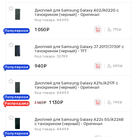
Дисплей для Samsung Galaxy A02/A022G с
тачскрином (черный) - Оригинал
Код товара: 44395
1 050
руб.
715
ру
Популярное
Дисплей для Samsung Galaxy J7 2017/J730F с
тачскрином (черный) - TFT
Код товара: 32789
940
руб.
690
ру
Популярное
Дисплей для Samsung Galaxy A21s/A217F с
тачскрином (черный) - Оригинал
Код товара: 44493
Популярное
1 130
руб.
745
1 140
руб.
ру
Распродажа
Дисплей для Samsung Galaxy A22s 5G/A226B
с тачскрином (черный) - Оригинал
Код товара: 44494
Популярное