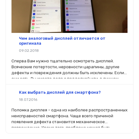
Чем аналоговый дисплей отличается от
оригинала
09.02.2018
Сперва Вам нужно тщательно осмотреть дисплей.
Всяческие потертости, неровности царапины, другие
дефекты и повреждения должны быть исключены. Если
они есть, Вы имеете дело с подделкой или, в лучшем
случае, с б/у.
Как выбрать дисплей для смартфона?
18.07.2016
Поломка дисплея – одна из наиболее распространенных
неисправностей смартфона. Чаще всего причиной
появления дефекта становится механическое
повреждение. Кроме того, проблема может быть
связана с попаданием в корпус устройства влаги или