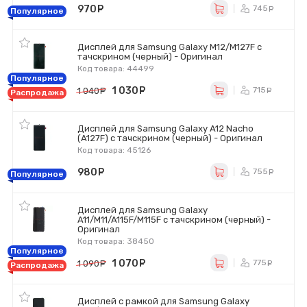
970
руб.
745
ру
Популярное
Дисплей для Samsung Galaxy M12/M127F с
тачскрином (черный) - Оригинал
Код товара: 44499
Популярное
1 030
руб.
715
1 040
руб.
ру
Распродажа
Дисплей для Samsung Galaxy A12 Nacho
(A127F) с тачскрином (черный) - Оригинал
Код товара: 45126
980
руб.
755
ру
Популярное
Дисплей для Samsung Galaxy
A11/M11/A115F/M115F с тачскрином (черный) -
Оригинал
Код товара: 38450
Популярное
1 070
руб.
775
1 090
руб.
ру
Распродажа
Дисплей с рамкой для Samsung Galaxy