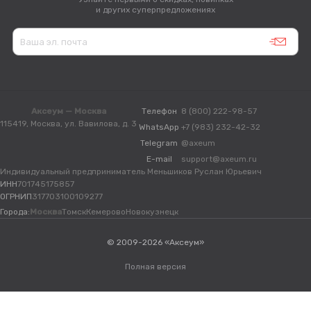
и других суперпредложениях
Аксеум — Москва
Телефон
8 (800) 222-98-57
115419, Москва, ул. Вавилова, д. 3
WhatsApp
+7 (983) 232-42-32
Telegram
@axeum
E-mail
support@axeum.ru
Индивидуальный предприниматель Меньшиков Руслан Юрьевич
ИНН
701745175857
ОГРНИП
317703100109277
Города:
Москва
Томск
Кемерово
Новокузнецк
© 2009-2026 «Аксеум»
Полная версия