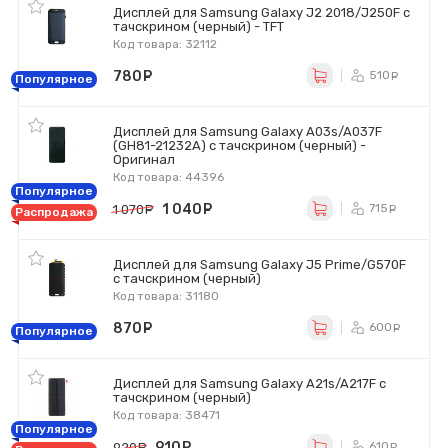
Дисплей для Samsung Galaxy J2 2018/J250F с
тачскрином (черный) - TFT
Код товара: 32112
780
руб.
510
ру
Популярное
Дисплей для Samsung Galaxy A03s/A037F
(GH81-21232A) с тачскрином (черный) -
Оригинал
Код товара: 44396
Популярное
1 040
руб.
715
1 070
руб.
ру
Распродажа
Дисплей для Samsung Galaxy J5 Prime/G570F
с тачскрином (черный)
Код товара: 31180
870
руб.
600
ру
Популярное
Дисплей для Samsung Galaxy A21s/A217F с
тачскрином (черный)
Код товара: 38471
Популярное
910
руб.
610
920
руб.
ру