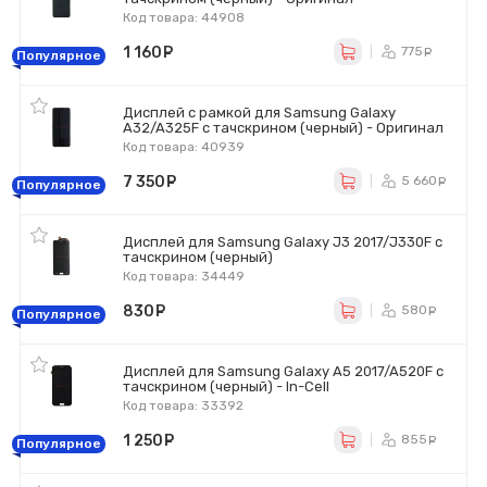
Код товара: 44908
1 160
руб.
775
ру
Популярное
Дисплей с рамкой для Samsung Galaxy
A32/A325F с тачскрином (черный) - Оригинал
Код товара: 40939
7 350
руб.
5 660
р
Популярное
Дисплей для Samsung Galaxy J3 2017/J330F с
тачскрином (черный)
Код товара: 34449
830
руб.
580
ру
Популярное
Дисплей для Samsung Galaxy A5 2017/A520F с
тачскрином (черный) - In-Cell
Код товара: 33392
1 250
руб.
855
ру
Популярное