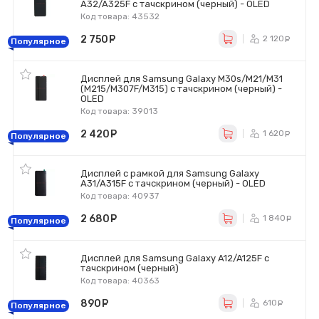
A32/A325F с тачскрином (черный) - OLED
Код товара: 43532
2 750
руб.
2 120
р
Популярное
Дисплей для Samsung Galaxy M30s/M21/M31
(M215/M307F/M315) с тачскрином (черный) -
OLED
Код товара: 39013
2 420
руб.
1 620
р
Популярное
Дисплей с рамкой для Samsung Galaxy
A31/A315F с тачскрином (черный) - OLED
Код товара: 40937
2 680
руб.
1 840
р
Популярное
Дисплей для Samsung Galaxy A12/A125F с
тачскрином (черный)
Код товара: 40363
890
руб.
610
ру
Популярное