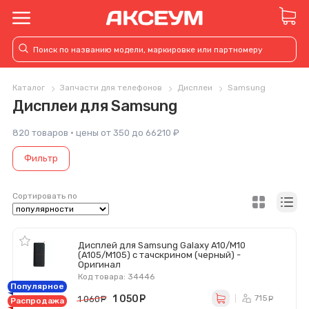
Каталог
Запчасти для телефонов
Дисплеи
Samsung
Дисплеи для Samsung
820 товаров · цены от 350 до 66210 ₽
Фильтр
Сортировать по
Дисплей для Samsung Galaxy A10/M10
(A105/M105) с тачскрином (черный) -
Оригинал
Код товара: 34446
Популярное
1 050
руб.
715
1 060
руб.
ру
Распродажа