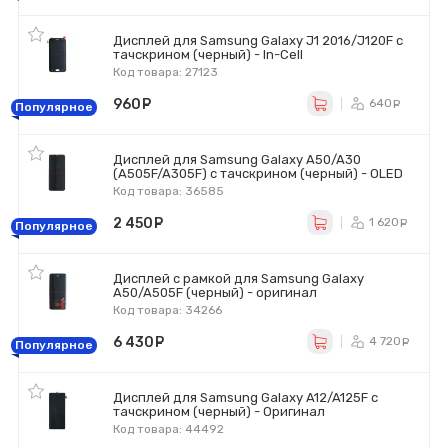
Дисплей для Samsung Galaxy J1 2016/J120F с
тачскрином (черный) - In-Cell
Код товара: 27123
960
руб.
640
ру
Популярное
Дисплей для Samsung Galaxy A50/A30
(A505F/A305F) с тачскрином (черный) - OLED
Код товара: 36585
2 450
руб.
1 620
р
Популярное
Дисплей с рамкой для Samsung Galaxy
A50/A505F (черный) - оригинал
Код товара: 34266
6 430
руб.
4 720
р
Популярное
Дисплей для Samsung Galaxy A12/A125F с
тачскрином (черный) - Оригинал
Код товара: 44492