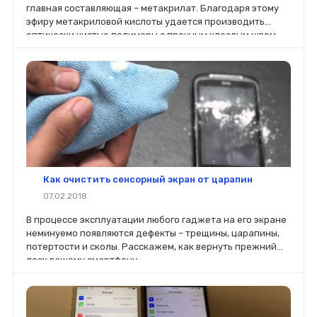
главная составляющая – метакрилат. Благодаря этому
эфиру метакриловой кислоты удается производить
оптически чистые полимеры с прочным клеевым швом,
полностью прозрачным.
Как очистить сенсорный экран от царапин
07.02.2018
В процессе эксплуатации любого гаджета на его экране
неминуемо появляются дефекты – трещины, царапины,
потертости и сколы. Расскажем, как вернуть прежний
лоск вашему смартфону.