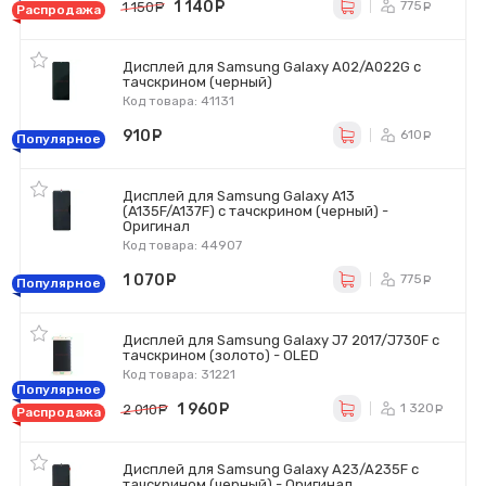
1 140
руб.
775
1 150
руб.
ру
Распродажа
Дисплей для Samsung Galaxy A02/A022G с
тачскрином (черный)
Код товара: 41131
910
руб.
610
ру
Популярное
Дисплей для Samsung Galaxy A13
(A135F/A137F) с тачскрином (черный) -
Оригинал
Код товара: 44907
1 070
руб.
775
ру
Популярное
Дисплей для Samsung Galaxy J7 2017/J730F с
тачскрином (золото) - OLED
Код товара: 31221
Популярное
1 960
руб.
1 320
2 010
руб.
р
Распродажа
Дисплей для Samsung Galaxy A23/A235F с
тачскрином (черный) - Оригинал