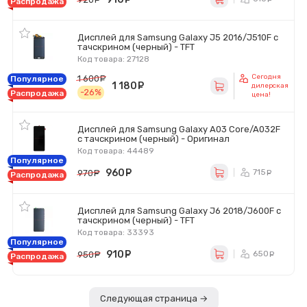
Распродажа
Дисплей для Samsung Galaxy J5 2016/J510F с
тачскрином (черный) - TFT
Код товара: 27128
Сегодня
1 600
руб.
Популярное
1 180
руб.
дилерская
-26%
Распродажа
цена!
Дисплей для Samsung Galaxy A03 Core/A032F
с тачскрином (черный) - Оригинал
Код товара: 44489
Популярное
960
руб.
715
970
руб.
ру
Распродажа
Дисплей для Samsung Galaxy J6 2018/J600F с
тачскрином (черный) - TFT
Код товара: 33393
Популярное
910
руб.
650
950
руб.
ру
Распродажа
Следующая страница →