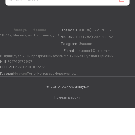
Аксеум — Москва
Телефон
8 (800) 222-98-57
115419, Москва, ул. Вавилова, д. 3
WhatsApp
+7 (983) 232-42-32
Telegram
@axeum
E-mail
support@axeum.ru
Индивидуальный предприниматель Меньшиков Руслан Юрьевич
ИНН
701745175857
ОГРНИП
317703100109277
Города:
Москва
Томск
Кемерово
Новокузнецк
© 2009-2026 «Аксеум»
Полная версия