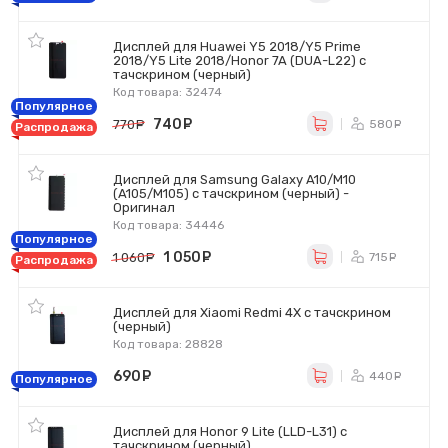
Дисплей для Huawei Y5 2018/Y5 Prime
2018/Y5 Lite 2018/Honor 7A (DUA-L22) с
тачскрином (черный)
Код товара: 32474
Популярное
740
руб.
580
770
руб.
ру
Распродажа
Дисплей для Samsung Galaxy A10/M10
(A105/M105) с тачскрином (черный) -
Оригинал
Код товара: 34446
Популярное
1 050
руб.
715
1 060
руб.
ру
Распродажа
Дисплей для Xiaomi Redmi 4X с тачскрином
(черный)
Код товара: 28828
690
руб.
440
ру
Популярное
Дисплей для Honor 9 Lite (LLD-L31) с
тачскрином (черный)