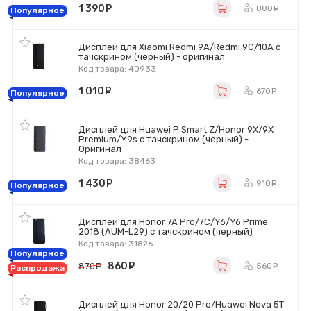
1 390
руб.
880
ру
Популярное
Дисплей для Xiaomi Redmi 9A/Redmi 9C/10A с
тачскрином (черный) - оригинал
Код товара: 40933
1 010
руб.
670
ру
Популярное
Дисплей для Huawei P Smart Z/Honor 9X/9X
Premium/Y9s с тачскрином (черный) -
Оригинал
Код товара: 38463
1 430
руб.
910
ру
Популярное
Дисплей для Honor 7A Pro/7C/Y6/Y6 Prime
2018 (AUM-L29) с тачскрином (черный)
Код товара: 31826
Популярное
860
руб.
560
870
руб.
ру
Распродажа
Дисплей для Honor 20/20 Pro/Huawei Nova 5T