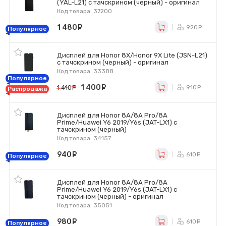
(YAL-L21) с тачскрином (черный) - оригинал
Код товара: 37200
1 480
руб.
920
ру
Популярное
Дисплей для Honor 8X/Honor 9X Lite (JSN-L21)
с тачскрином (черный) - оригинал
Код товара: 33388
Популярное
1 400
руб.
910
1 410
руб.
ру
Распродажа
Дисплей для Honor 8A/8A Pro/8A
Prime/Huawei Y6 2019/Y6s (JAT-LX1) с
тачскрином (черный)
Код товара: 34157
940
руб.
610
ру
Популярное
Дисплей для Honor 8A/8A Pro/8A
Prime/Huawei Y6 2019/Y6s (JAT-LX1) с
тачскрином (черный) - оригинал
Код товара: 35051
980
руб.
610
ру
Популярное