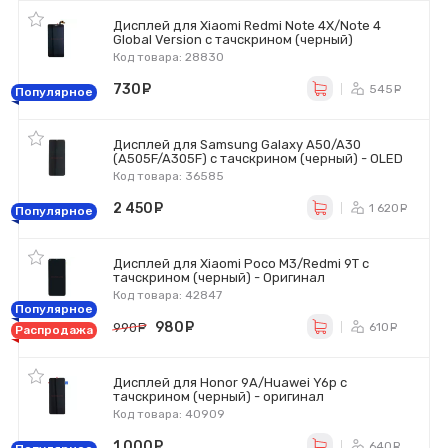
Дисплей для Xiaomi Redmi Note 4X/Note 4
Global Version с тачскрином (черный)
Код товара: 28830
730
руб.
545
ру
Популярное
Дисплей для Samsung Galaxy A50/A30
(A505F/A305F) с тачскрином (черный) - OLED
Код товара: 36585
2 450
руб.
1 620
р
Популярное
Дисплей для Xiaomi Poco M3/Redmi 9T с
тачскрином (черный) - Оригинал
Код товара: 42847
Популярное
980
руб.
610
990
руб.
ру
Распродажа
Дисплей для Honor 9A/Huawei Y6p с
тачскрином (черный) - оригинал
Код товара: 40909
1 000
руб.
640
ру