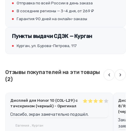
Отправка по всей России в день заказа
В соседние регионы — 3–4 дня, от 269 ₽
Гарантия 90 дней на онлайн-заказы
Пункты выдачи СДЭК — Курган
Курган, ул. Бурова-Петрова, 117
Отзывы покупателей на эти товары
‹
›
(2)
Дисплей для Honor 10 (COL-L29) с
Диспл
тачскрином (черный) - Оригинал
8/Red
(черн
Спасибо, экран замечательно подошёл.
Заказ 
Евгения , Курган
заявле