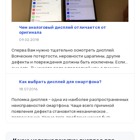
Чем аналоговый дисплей отличается от
оригинала
09.02.2018
Сперва Вам нужно тщательно осмотреть дисплей.
Всяческие потертости, неровности царапины, другие
дефекты и повреждения должны быть исключены. Если
они есть, Вы имеете дело с подделкой или, в лучшем
случае, с б/у.
Как выбрать дисплей для смартфона?
18.07.2016
Поломка дисплея – одна из наиболее распространенных
неисправностей смартфона. Чаще всего причиной
появления дефекта становится механическое
повреждение. Кроме того, проблема может быть
связана с попаданием в корпус устройства влаги или
выходом из строя контроллера на плате.