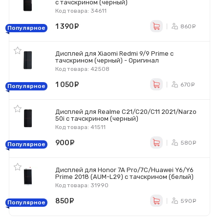
с тачскрином (черный)
Код товара: 34611
1 390
руб.
860
ру
Популярное
Дисплей для Xiaomi Redmi 9/9 Prime с
тачскрином (черный) - Оригинал
Код товара: 42508
1 050
руб.
670
ру
Популярное
Дисплей для Realme C21/C20/C11 2021/Narzo
50i с тачскрином (черный)
Код товара: 41511
900
руб.
580
ру
Популярное
Дисплей для Honor 7A Pro/7C/Huawei Y6/Y6
Prime 2018 (AUM-L29) с тачскрином (белый)
Код товара: 31990
850
руб.
590
ру
Популярное