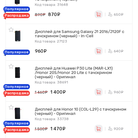
Код товара: 31648
Популярное
870
руб.
650
890
руб.
ру
Распродажа
Дисплей для Samsung Galaxy J1 2016/J120F с
тачскрином (черный) - In-Cell
Код товара: 27123
960
руб.
640
ру
Популярное
Дисплей для Huawei P30 Lite (MAR-LX1)
/Honor 20S/Honor 20 Lite с тачскрином
(черный) - Оригинал
Код товара: 38691
Популярное
1 400
руб.
960
1 460
руб.
ру
Распродажа
Дисплей для Honor 10 (COL-L29) с тачскрином
(черный) - Оригинал
Код товара: 33738
Популярное
1 470
руб.
920
1 500
руб.
ру
Распродажа