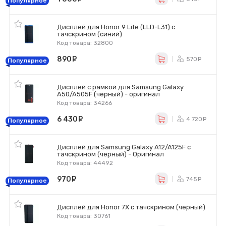
Популярное
Дисплей для Honor 9 Lite (LLD-L31) с
тачскрином (синий)
Код товара: 32800
890
руб.
570
ру
Популярное
Дисплей с рамкой для Samsung Galaxy
A50/A505F (черный) - оригинал
Код товара: 34266
6 430
руб.
4 720
р
Популярное
Дисплей для Samsung Galaxy A12/A125F с
тачскрином (черный) - Оригинал
Код товара: 44492
970
руб.
745
ру
Популярное
Дисплей для Honor 7X с тачскрином (черный)
Код товара: 30761