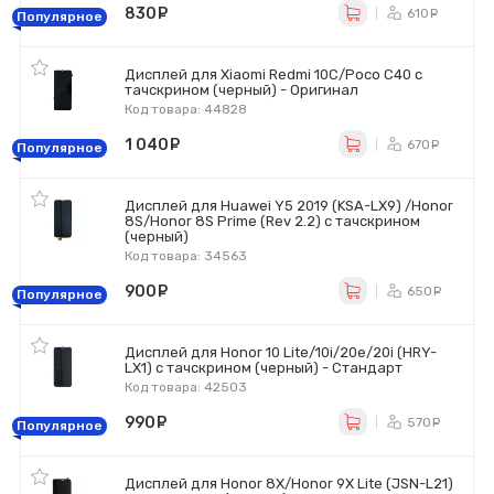
830
руб.
610
ру
Популярное
Дисплей для Xiaomi Redmi 10C/Poco C40 с
тачскрином (черный) - Оригинал
Код товара: 44828
1 040
руб.
670
ру
Популярное
Дисплей для Huawei Y5 2019 (KSA-LX9) /Honor
8S/Honor 8S Prime (Rev 2.2) с тачскрином
(черный)
Код товара: 34563
900
руб.
650
ру
Популярное
Дисплей для Honor 10 Lite/10i/20e/20i (HRY-
LX1) с тачскрином (черный) - Стандарт
Код товара: 42503
990
руб.
570
ру
Популярное
Дисплей для Honor 8X/Honor 9X Lite (JSN-L21)