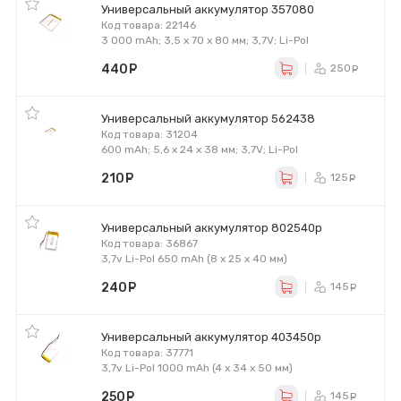
Универсальный аккумулятор 357080
Код товара: 22146
3 000 mAh; 3,5 x 70 x 80 мм; 3,7V; Li-Pol
440
руб.
250
ру
Универсальный аккумулятор 562438
Код товара: 31204
600 mAh; 5,6 x 24 x 38 мм; 3,7V; Li-Pol
210
руб.
125
ру
Универсальный аккумулятор 802540p
Код товара: 36867
3,7v Li-Pol 650 mAh (8 х 25 х 40 мм)
240
руб.
145
ру
Универсальный аккумулятор 403450p
Код товара: 37771
3,7v Li-Pol 1000 mAh (4 х 34 х 50 мм)
250
руб.
145
ру