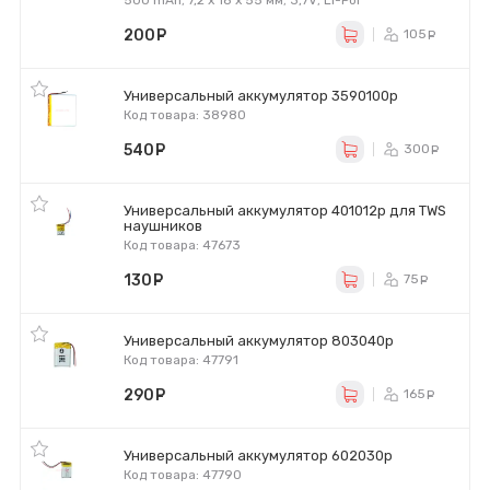
500 mAh; 7,2 x 18 x 55 мм; 3,7V; Li-Pol
200
руб.
105
ру
Универсальный аккумулятор 3590100p
Код товара: 38980
540
руб.
300
ру
Универсальный аккумулятор 401012p для TWS
наушников
Код товара: 47673
130
руб.
75
ру
Универсальный аккумулятор 803040p
Код товара: 47791
290
руб.
165
ру
Универсальный аккумулятор 602030p
Код товара: 47790