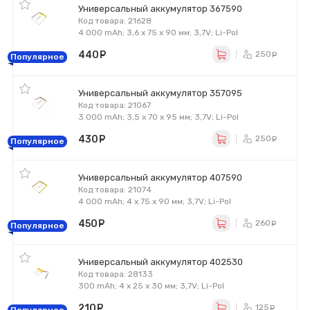
Универсальный аккумулятор 367590
Код товара: 21628
4 000 mAh; 3,6 x 75 x 90 мм; 3,7V; Li-Pol
440
руб.
250
ру
Популярное
Универсальный аккумулятор 357095
Код товара: 21067
3 000 mAh; 3,5 x 70 x 95 мм; 3,7V; Li-Pol
430
руб.
250
ру
Популярное
Универсальный аккумулятор 407590
Код товара: 21074
4 000 mAh; 4 x 75 x 90 мм; 3,7V; Li-Pol
450
руб.
260
ру
Популярное
Универсальный аккумулятор 402530
Код товара: 28133
300 mAh; 4 x 25 x 30 мм; 3,7V; Li-Pol
210
руб.
125
ру