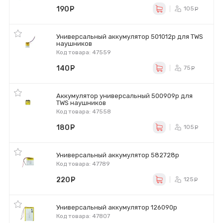
190
руб.
105
ру
Универсальный аккумулятор 501012p для TWS
наушников
Код товара: 47559
140
руб.
75
ру
Аккумулятор универсальный 500909p для
TWS наушников
Код товара: 47558
180
руб.
105
ру
Универсальный аккумулятор 582728p
Код товара: 47789
220
руб.
125
ру
Универсальный аккумулятор 126090p
Код товара: 47807