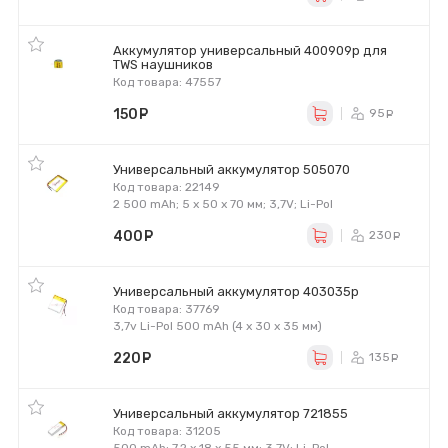
Аккумулятор универсальный 400909p для
TWS наушников
Код товара: 47557
150
руб.
95
ру
Универсальный аккумулятор 505070
Код товара: 22149
2 500 mAh; 5 x 50 x 70 мм; 3,7V; Li-Pol
400
руб.
230
ру
Универсальный аккумулятор 403035p
Код товара: 37769
3,7v Li-Pol 500 mAh (4 х 30 х 35 мм)
220
руб.
135
ру
Универсальный аккумулятор 721855
Код товара: 31205