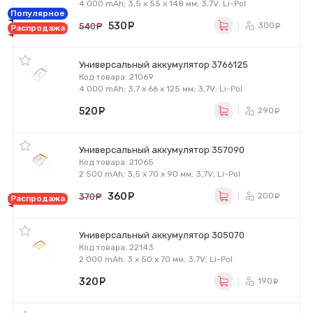
4 000 mAh; 3,5 x 55 x 148 мм; 3,7V; Li-Pol
Популярное
530
руб.
300
540
руб.
ру
Распродажа
Универсальный аккумулятор 3766125
Код товара: 21069
4 000 mAh; 3,7 x 66 x 125 мм; 3,7V; Li-Pol
520
руб.
290
ру
Универсальный аккумулятор 357090
Код товара: 21065
2 500 mAh; 3,5 x 70 x 90 мм; 3,7V; Li-Pol
360
руб.
200
370
руб.
ру
Распродажа
Универсальный аккумулятор 305070
Код товара: 22143
2 000 mAh; 3 x 50 x 70 мм; 3,7V; Li-Pol
320
руб.
190
ру