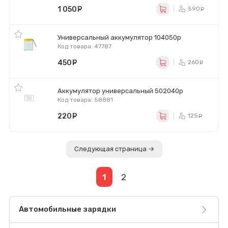
1 050
руб.
590
ру
Универсальный аккумулятор 104050p
Код товара: 47787
450
руб.
260
ру
Аккумулятор универсальный 502040p
Код товара: 58881
220
руб.
125
ру
Следующая страница →
1
2
Автомобильные зарядки