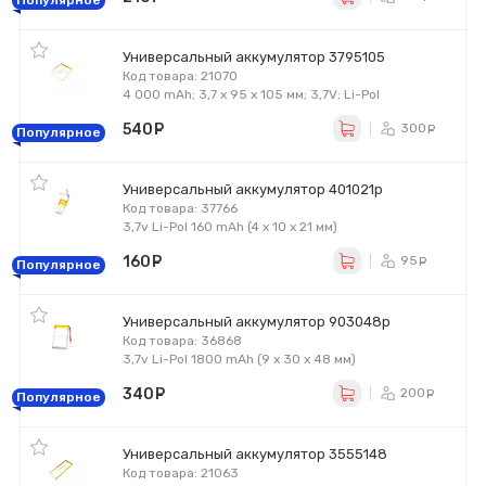
Популярное
Универсальный аккумулятор 3795105
Код товара: 21070
4 000 mAh; 3,7 x 95 x 105 мм; 3,7V; Li-Pol
540
руб.
300
ру
Популярное
Универсальный аккумулятор 401021p
Код товара: 37766
3,7v Li-Pol 160 mAh (4 х 10 х 21 мм)
160
руб.
95
ру
Популярное
Универсальный аккумулятор 903048p
Код товара: 36868
3,7v Li-Pol 1800 mAh (9 х 30 х 48 мм)
340
руб.
200
ру
Популярное
Универсальный аккумулятор 3555148
Код товара: 21063