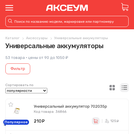
Каталог
Аксессуары
Универсальные аккумуляторы
Универсальные аккумуляторы
53 товара · цены от 90 до 1050 ₽
Фильтр
Сортировать по
Универсальный аккумулятор 702035p
Код товара: 36866
210
руб.
125
ру
Популярное