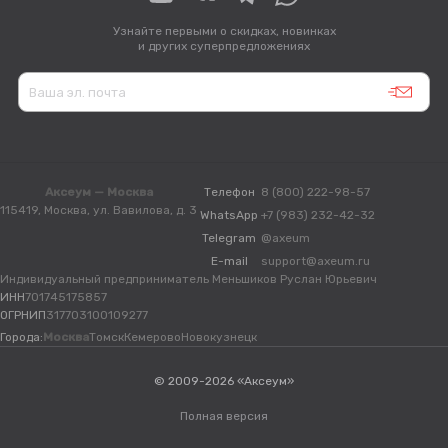
Узнайте первыми о скидках, новинках
и других суперпредложениях
Аксеум — Москва
Телефон
8 (800) 222-98-57
115419, Москва, ул. Вавилова, д. 3
WhatsApp
+7 (983) 232-42-32
Telegram
@axeum
E-mail
support@axeum.ru
Индивидуальный предприниматель Меньшиков Руслан Юрьевич
ИНН
701745175857
ОГРНИП
317703100109277
Города:
Москва
Томск
Кемерово
Новокузнецк
© 2009-2026 «Аксеум»
Полная версия