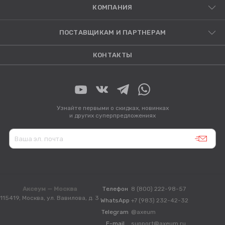
КОМПАНИЯ
ПОСТАВЩИКАМ И ПАРТНЕРАМ
КОНТАКТЫ
Узнайте первыми о скидках, новинках
и других суперпредложениях
Аксеум — Москва
Телефон
8 (800) 222-98-57
115419, Москва, ул. Вавилова, д. 3
WhatsApp
+7 (983) 232-42-32
Telegram
@axeum
E-mail
support@axeum.ru