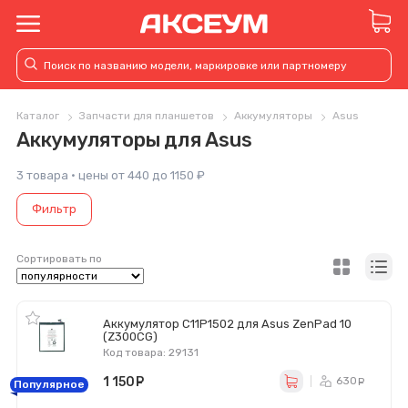
Каталог
Запчасти для планшетов
Аккумуляторы
Asus
Аккумуляторы для Asus
3 товара · цены от 440 до 1150 ₽
Фильтр
Сортировать по
Аккумулятор C11P1502 для Asus ZenPad 10
(Z300CG)
Код товара: 29131
1 150
руб.
630
ру
Популярное