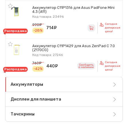
Аккумулятор C11P1316 для Asus PadFone Mini
4.3 (A11)
Код товара: 23496
Сегодня
990
руб.
714
руб.
дилерская
-28%
Распродажа
цена!
Аккумулятор C11P1429 для Asus ZenPad C 7.0
(Z170CG)
Код товара: 27246
Сегодня
760
руб.
Сообщить
440
руб.
дилерская
o наличии
-42%
Распродажа
цена!
Аккумуляторы
Дисплеи для планшета
Тачскрины